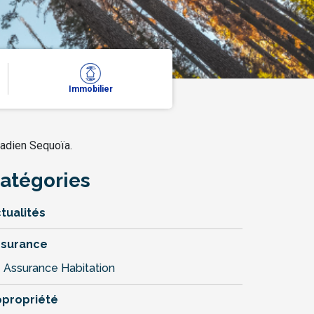
Immobilier
nadien Sequoïa.
atégories
tualités
ssurance
Assurance Habitation
propriété