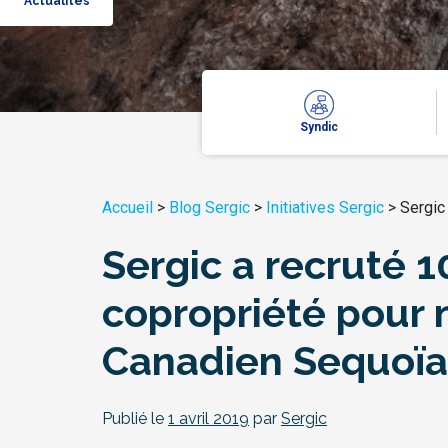
Actualités
Syndic
Accueil
>
Blog Sergic
>
Initiatives Sergic
>
Sergic
Sergic a recruté 1
copropriété pour 
Canadien Sequoïa
Publié le
1 avril 2019
par
Sergic