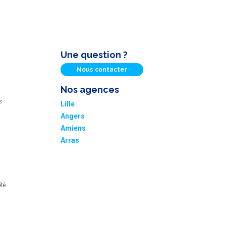
Une question ?
Nous contacter
Nos agences
s
Lille
Angers
Amiens
Arras
été