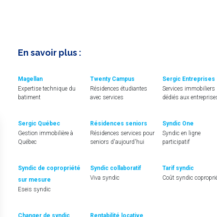
En savoir plus :
Magellan
Twenty Campus
Sergic Entreprises
Expertise technique du
Résidences étudiantes
Services immobiliers
batiment
avec services
dédiés aux entreprise
Sergic Québec
Résidences seniors
Syndic One
Gestion immobilière à
Résidences services pour
Syndic en ligne
Québec
seniors d'aujourd'hui
participatif
Syndic de copropriété
Syndic collaboratif
Tarif syndic
Viva syndic
Coût syndic copropri
sur mesure
Eseis syndic
Changer de syndic
Rentabilité locative