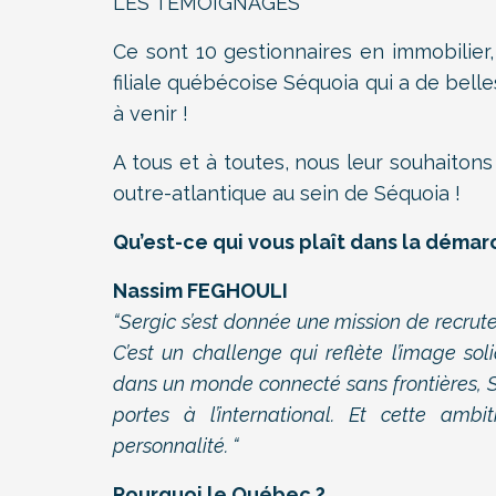
LES TÉMOIGNAGES
Ce sont 10 gestionnaires en immobilier
filiale québécoise Séquoia qui a de bel
à venir !
A tous et à toutes, nous leur souhaiton
outre-atlantique au sein de Séquoia !
Qu’est-ce qui vous plaît dans la démar
Nassim FEGHOULI
“Sergic s’est donnée une mission de recru
C’est un challenge qui reflète l’image sol
dans un monde connecté sans frontières, Se
portes à l’international. Et cette am
personnalité. “
Pourquoi le Québec ?