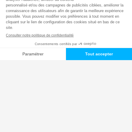
Airbnb, Abritel ou LeBonCoin, il est tentant de sous-
louer son appartement pour arrondir ses fins de mois ...
Actu : Encadrement des loyers. Après Paris,
c’est au tour de Lille de le mettre en place à
partir du 1er Février 2017
Publié le
17 janvier 2017
par
Sergic