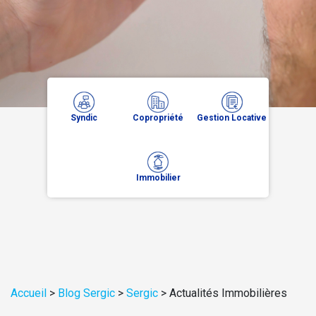
Syndic
Copropriété
Gestion Locative
Immobilier
Accueil
>
Blog Sergic
>
Sergic
>
Actualités Immobilières