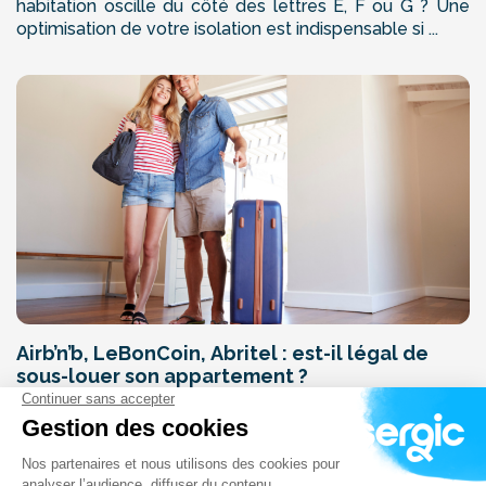
habitation oscille du côté des lettres E, F ou G ? Une
optimisation de votre isolation est indispensable si ...
Airb’n’b, LeBonCoin, Abritel : est-il légal de
sous-louer son appartement ?
Publié le
17 janvier 2017
par
Sergic
Avec le développement des plateformes en ligne type