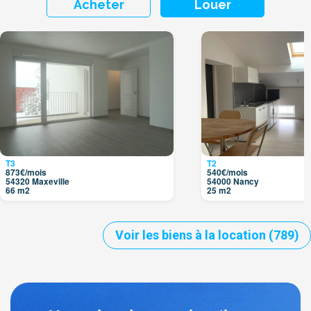
Acheter
Louer
T3
T2
873€/mois
540€/mois
54320 Maxeville
54000 Nancy
66 m2
25 m2
Voir les biens à la location (789)