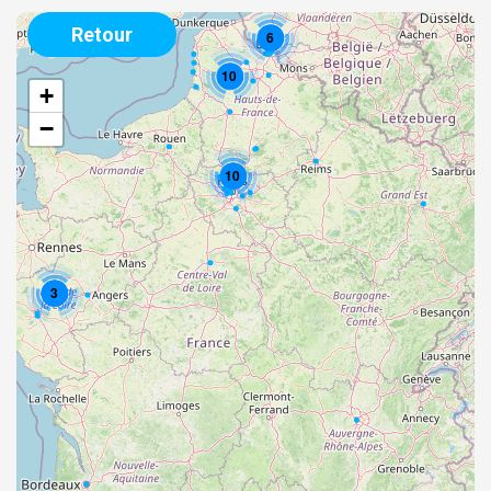
Retour
6
10
+
−
10
3