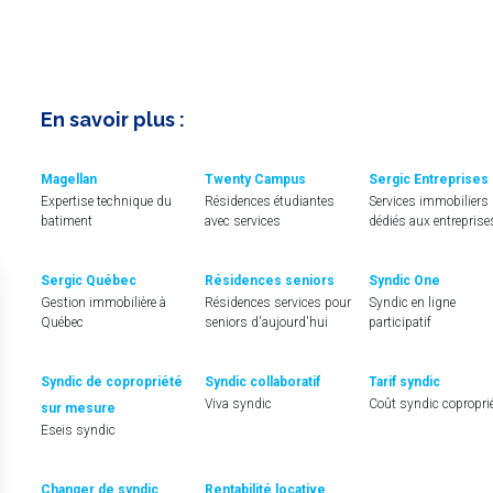
En savoir plus :
Magellan
Twenty Campus
Sergic Entreprises
Expertise technique du
Résidences étudiantes
Services immobiliers
batiment
avec services
dédiés aux entreprise
Sergic Québec
Résidences seniors
Syndic One
Gestion immobilière à
Résidences services pour
Syndic en ligne
Québec
seniors d'aujourd'hui
participatif
Syndic de copropriété
Syndic collaboratif
Tarif syndic
Viva syndic
Coût syndic copropri
sur mesure
Eseis syndic
Changer de syndic
Rentabilité locative