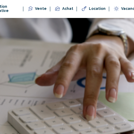
tion
Vente
Achat
Location
Vacan
ative