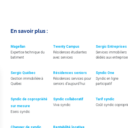
En savoir plus :
Magellan
Twenty Campus
Sergic Entreprises
Expertise technique du
Résidences étudiantes
Services immobiliers
batiment
avec services
dédiés aux entreprise
Sergic Québec
Résidences seniors
Syndic One
Gestion immobilière à
Résidences services pour
Syndic en ligne
Québec
seniors d'aujourd'hui
participatif
Syndic de copropriété
Syndic collaboratif
Tarif syndic
Viva syndic
Coût syndic copropri
sur mesure
Eseis syndic
Changer de syndic
Rentabilité locative