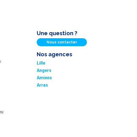
Une question ?
Nous contacter
Nos agences
s
Lille
Angers
Amiens
Arras
été