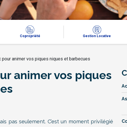
Copropriété
Gestion Locative
x pour animer vos piques niques et barbecues
our animer vos piques
C
ues
Ac
A
mais pas seulement. C’est un moment privilégié
Co