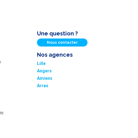
Une question ?
Nous contacter
Nos agences
s
Lille
Angers
Amiens
Arras
été