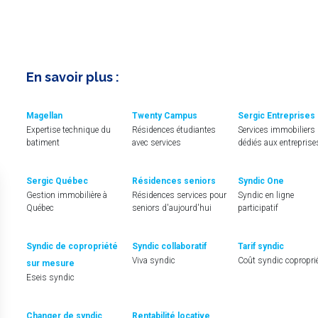
En savoir plus :
Magellan
Twenty Campus
Sergic Entreprises
Expertise technique du
Résidences étudiantes
Services immobiliers
batiment
avec services
dédiés aux entreprise
Sergic Québec
Résidences seniors
Syndic One
Gestion immobilière à
Résidences services pour
Syndic en ligne
Québec
seniors d'aujourd'hui
participatif
Syndic de copropriété
Syndic collaboratif
Tarif syndic
Viva syndic
Coût syndic copropri
sur mesure
Eseis syndic
Changer de syndic
Rentabilité locative