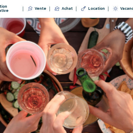
tion
Vente
Achat
Location
Vacan
ative