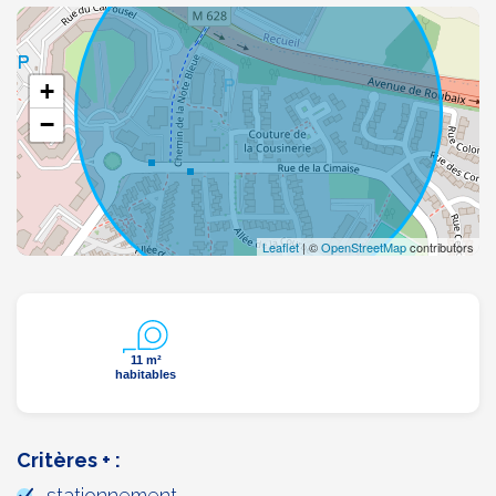
+
−
Leaflet
| ©
OpenStreetMap
contributors
11 m²
habitables
Critères + :
stationnement