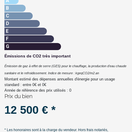
A
B
C
D
E
F
G
Émissions de CO2 très important
Émission de gaz à effet de serre (GES) pour le chauffage, la production d'eau chaude
sanitaire et le refroidissement. Indice de mesure : kgeqCO2/m2.an
Montant estimé des dépenses annuelles d'énergie pour un usage
standard : entre
0
€ et
0
€
Année de référence des prix utilisés :
0
Prix du bien
12 500 € *
* Les honoraires sont à la charge du vendeur. Hors frais notariés,