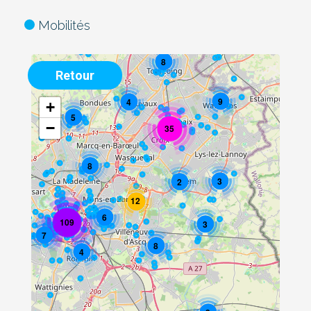
Mobilités
8
Retour
9
4
+
5
−
35
8
3
2
12
6
109
3
7
8
4