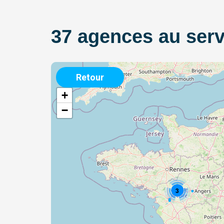
37 agences au serv
Retour
+
−
3