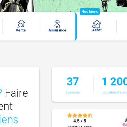
Nos biens
Achat
Vente
Assurance
37
1 20
?
Faire
agences
collaborateur
ent
liens
4.5 / 5