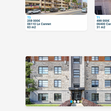
T3
T1
259 000€
499 000€
06110 Le Cannet
06400 Ca
63 m2
31 m2