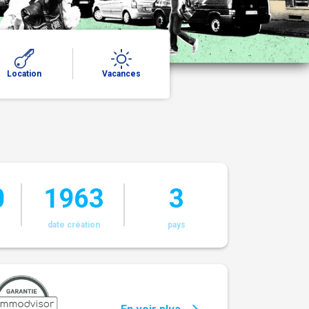
Vacances
Location
0
1963
3
s
date création
pays