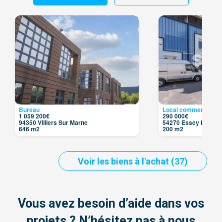
Bureau
Local commercial
1 059 200€
290 000€
94350 Villiers Sur Marne
54270 Essey Les Na
646 m2
200 m2
Voir les biens à l'achat (37)
Vous avez besoin d’aide dans vos
projets ? N’hésitez pas à nous