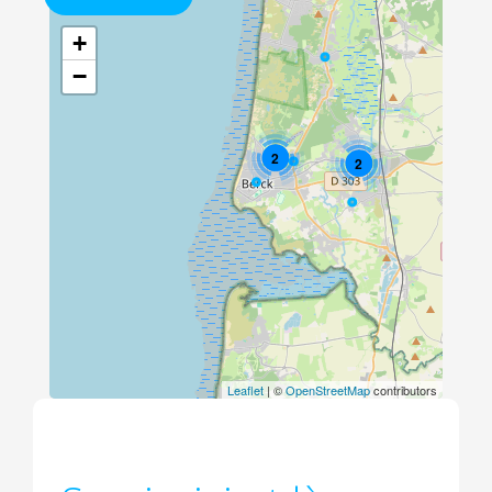
+
−
2
2
Leaflet
| ©
OpenStreetMap
contributors