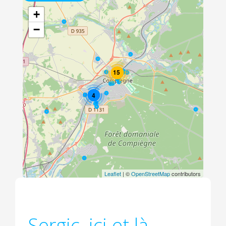
+
−
15
4
Leaflet
| ©
OpenStreetMap
contributors
Sergic, ici et là ...