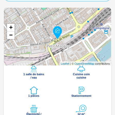
+
−
Leaflet
| ©
OpenStreetMap
contributors
1 salle de bains
Cuisine coin
/ eau
cuisine
1 pièces
Stationnement
Électricité /
12 m²