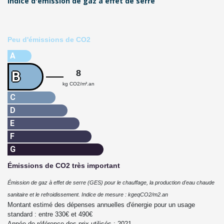
Indice d'émission de gaz à effet de serre
Peu d'émissions de CO2
A
8
B
kg CO2/m².an
C
D
E
F
G
Émissions de CO2 très important
Émission de gaz à effet de serre (GES) pour le chauffage, la production d'eau chaude
sanitaire et le refroidissement. Indice de mesure : kgeqCO2/m2.an
Montant estimé des dépenses annuelles d'énergie pour un usage
standard : entre
330
€ et
490
€
Année de référence des prix utilisés :
2021