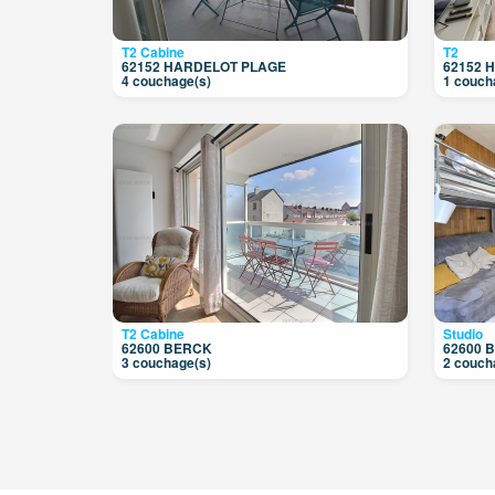
T2 Cabine
T2
62152 HARDELOT PLAGE
62152 
4 couchage(s)
1 couch
T2 Cabine
Studio
62600 BERCK
62600 
3 couchage(s)
2 couch