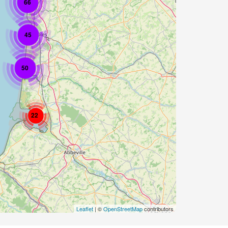
66
45
50
22
Leaflet
| ©
OpenStreetMap
contributors