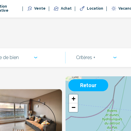
tion
Vente
Achat
Location
Vacan
ative
e de bien
Critères +
Retour
+
−