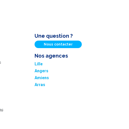
Une question ?
Nous contacter
Nos agences
s
Lille
Angers
Amiens
Arras
été