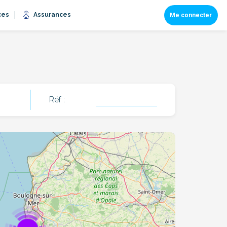
ces
Assurances
Me connecter
Réf
: