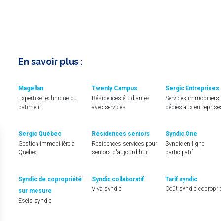
LE TOUQUET PARIS PLAGE
En savoir plus :
age(s)
Magellan
Twenty Campus
Sergic Entreprises
Expertise technique du
Résidences étudiantes
Services immobiliers
batiment
avec services
dédiés aux entreprise
Sergic Québec
Résidences seniors
Syndic One
Gestion immobilière à
Résidences services pour
Syndic en ligne
Québec
seniors d'aujourd'hui
participatif
Syndic de copropriété
Syndic collaboratif
Tarif syndic
HARDELOT PLAGE
Viva syndic
Coût syndic copropri
sur mesure
age(s)
Eseis syndic