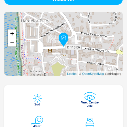
+
−
Leaflet
| ©
OpenStreetMap
contributors
Vue: Centre
Sud
ville
49 m²