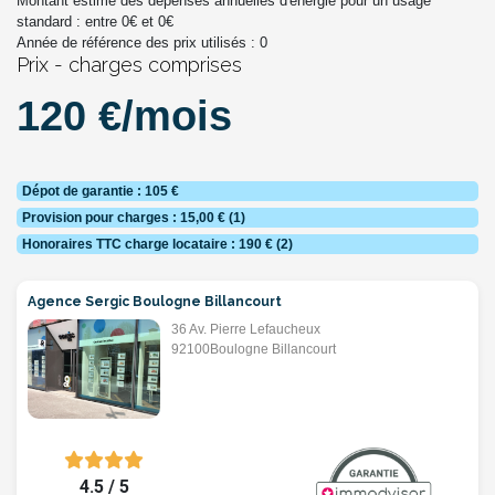
Montant estimé des dépenses annuelles d'énergie pour un usage
standard : entre
0
€ et
0
€
Année de référence des prix utilisés :
0
Prix - charges comprises
120 €/mois
Dépot de garantie : 105 €
Provision pour charges : 15,00 € (1)
Honoraires TTC charge locataire : 190 € (2)
Agence Sergic Boulogne Billancourt
36 Av. Pierre Lefaucheux
92100Boulogne Billancourt
4.5 / 5