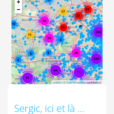
+
−
24
17
22
30
10
40
29
286
11
30
5
8
38
6
349
4
56
71
41
Leaflet
| ©
OpenStreetMap
contributors
68
Sergic, ici et là ...