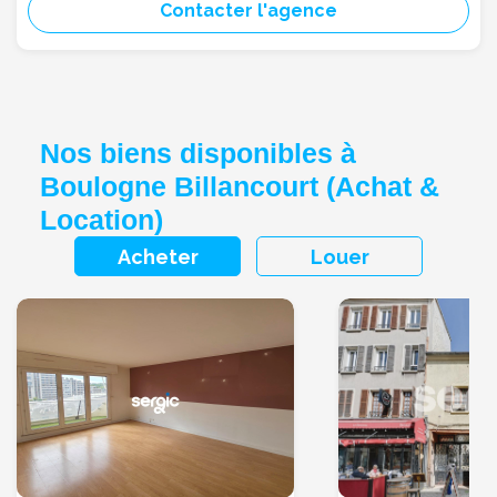
Contacter l'agence
Nos biens disponibles à
Boulogne Billancourt (Achat &
Location)
Acheter
Louer