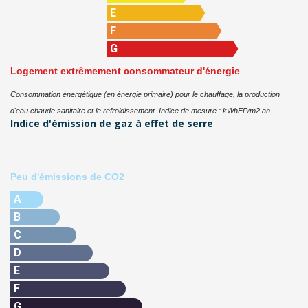
E
F
G
Logement extrêmement consommateur d'énergie
Consommation énergétique (en énergie primaire) pour le chauffage, la production
d'eau chaude sanitaire et le refroidissement. Indice de mesure : kWhEP/m2.an
Indice d'émission de gaz à effet de serre
Peu d'émissions de CO2
A
B
C
D
E
F
G