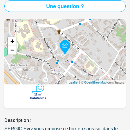
Une question ?
+
−
Leaflet
| ©
OpenStreetMap
contributors
11 m²
habitables
Description :
SERGIC Evry vous propose ce box en sous-sol dans le