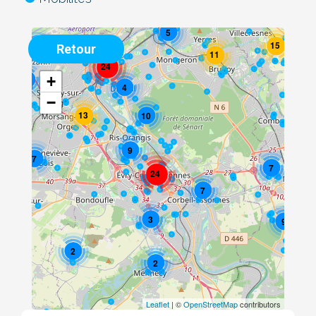
5
15
3
Retour
11
24
+
8
4
−
13
10
9
7
7
24
7
3
9
2
2
Leaflet
| ©
OpenStreetMap
contributors