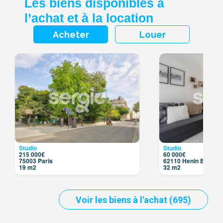
Les biens disponibles à
l’achat et à la location
Acheter
Louer
Studio
Studio
215 000€
60 000€
75003 Paris
62110 Henin Beaumo
19 m2
32 m2
Voir les biens à l'achat (695)