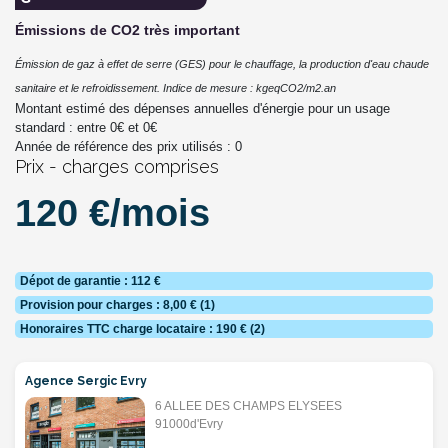
Émissions de CO2 très important
Émission de gaz à effet de serre (GES) pour le chauffage, la production d'eau chaude
sanitaire et le refroidissement. Indice de mesure : kgeqCO2/m2.an
Montant estimé des dépenses annuelles d'énergie pour un usage
standard : entre
0
€ et
0
€
Année de référence des prix utilisés :
0
Prix - charges comprises
120 €/mois
Dépot de garantie : 112 €
Provision pour charges : 8,00 € (1)
Honoraires TTC charge locataire : 190 € (2)
Agence Sergic Evry
6 ALLEE DES CHAMPS ELYSEES
91000d'Evry