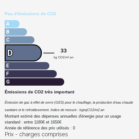
Peu d'émissions de CO2
A
B
C
33
D
kg CO2/m².an
E
F
G
Émissions de CO2 très important
Émission de gaz à effet de serre (GES) pour le chauffage, la production d'eau chaude
sanitaire et le refroidissement. Indice de mesure : kgeqCO2/m2.an
Montant estimé des dépenses annuelles d'énergie pour un usage
standard : entre
1180
€ et
1650
€
Année de référence des prix utilisés :
0
Prix - charges comprises