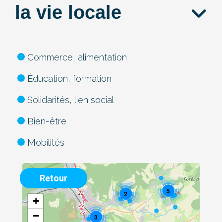
la vie locale
Commerce, alimentation
Éducation, formation
Solidarités, lien social
Bien-être
Mobilités
Retour
5
2
+
−
3