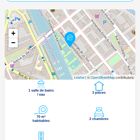
+
−
Leaflet
| ©
OpenStreetMap
contributors
1 salle de bains
3 pièces
/ eau
70 m²
2 chambres
habitables