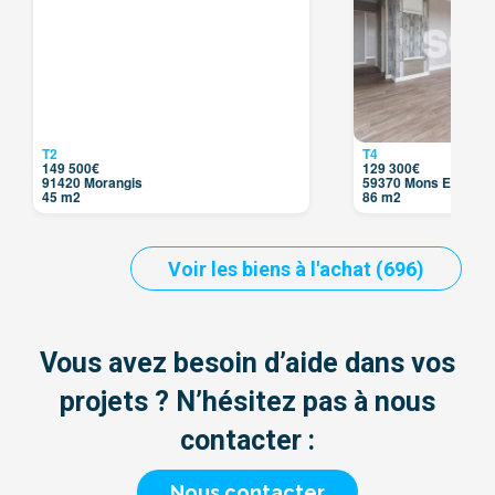
T2
T4
149 500€
129 300€
91420 Morangis
59370 Mons En Baro
45 m2
86 m2
Voir les biens à l'achat (696)
Vous avez besoin d’aide dans vos
projets ? N’hésitez pas à nous
contacter :
Nous contacter