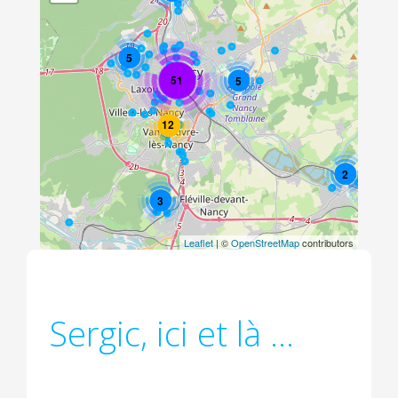
5
51
5
12
2
3
Leaflet
| ©
OpenStreetMap
contributors
Sergic, ici et là ...