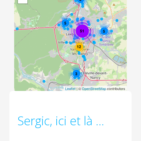
5
51
5
12
3
Leaflet
| ©
OpenStreetMap
contributors
Sergic, ici et là ...