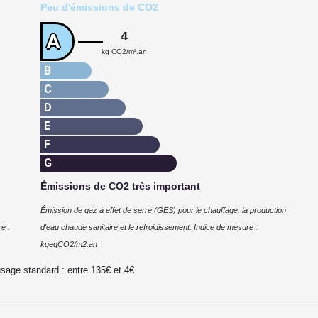
Peu d'émissions de CO2
4
A
kg CO2/m².an
B
C
D
E
F
G
Émissions de CO2 très important
Émission de gaz à effet de serre (GES) pour le chauffage, la production
e :
d'eau chaude sanitaire et le refroidissement. Indice de mesure :
kgeqCO2/m2.an
usage standard : entre
135
€ et
4
€