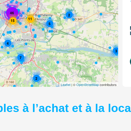
46
2
11
15
5
4
3
7
2
Leaflet
| ©
OpenStreetMap
contributors
2
es à l’achat et à la loca
7
2
5