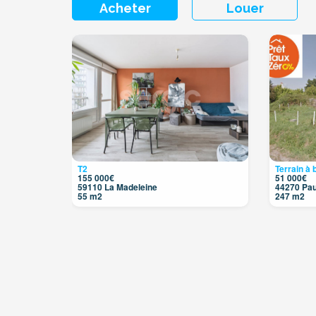
Acheter
Louer
5
3
7
5
4
7
3
20
8
2
2
T2
Terrain à b
155 000€
51 000€
59110 La Madeleine
44270 Pau
55 m2
247 m2