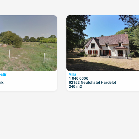
3
4
9
2
3
âtir
Villa
1 040 000€
lx
62152 Neufchatel Hardelot
240 m2