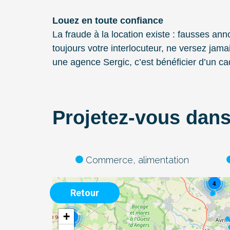
2
Louez en toute confiance
La fraude à la location existe : fausses an
toujours votre interlocuteur, ne versez jam
une agence Sergic, c’est bénéficier d’un ca
Projetez-vous dans 
2
2
Commerce, alimentation
4
Retour
+
2