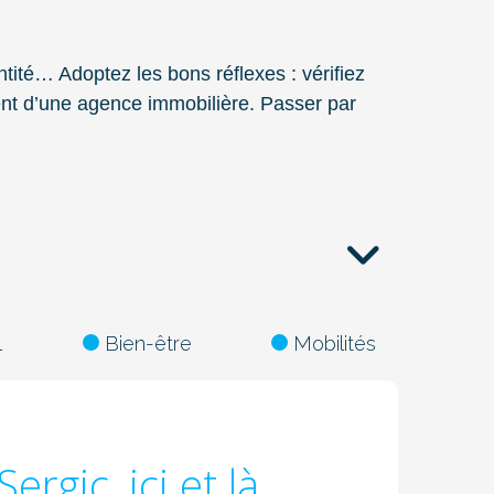
3
tité… Adoptez les bons réflexes : vérifiez
ment d’une agence immobilière. Passer par
3
l
Bien-être
Mobilités
Sergic, ici et là ...