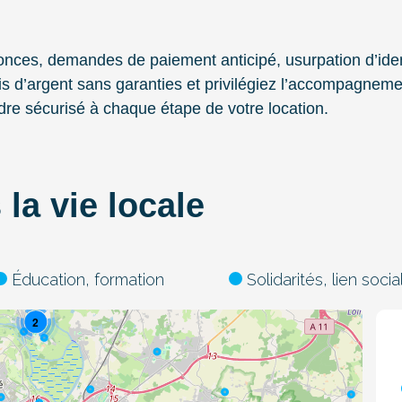
nonces, demandes de paiement anticipé, usurpation d’iden
ais d’argent sans garanties et privilégiez l’accompagne
dre sécurisé à chaque étape de votre location.
2
2
la vie locale
3
Éducation, formation
Solidarités, lien socia
2