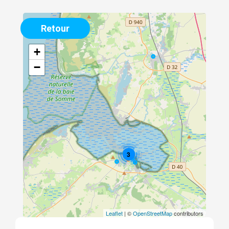
Retour
+
−
3
Leaflet
| ©
OpenStreetMap
contributors