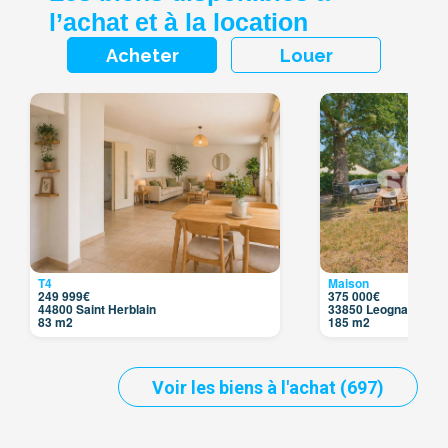
l’achat et à la location
Acheter
Louer
T4
Maison
249 999€
375 000€
44800 Saint Herblain
33850 Leognan
83 m2
185 m2
Voir les biens à l'achat (697)