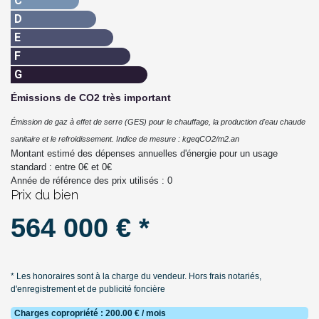
C
D
E
F
G
Émissions de CO2 très important
Émission de gaz à effet de serre (GES) pour le chauffage, la production d'eau chaude
sanitaire et le refroidissement. Indice de mesure : kgeqCO2/m2.an
Montant estimé des dépenses annuelles d'énergie pour un usage
standard : entre
0
€ et
0
€
Année de référence des prix utilisés :
0
Prix du bien
564 000 € *
* Les honoraires sont à la charge du vendeur. Hors frais notariés,
d'enregistrement et de publicité foncière
Charges copropriété : 200.00 € / mois