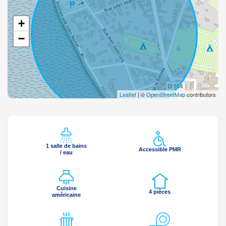
+
−
Leaflet
| ©
OpenStreetMap
contributors
1 salle de bains
Accessible PMR
/ eau
Cuisine
4 pièces
américaine