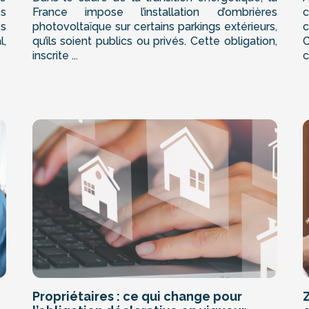
es
France impose l’installation d’ombrières
c
es
photovoltaïque sur certains parkings extérieurs,
c
l,
qu’ils soient publics ou privés. Cette obligation,
inscrite ...
c
Propriétaires : ce qui change pour
Z