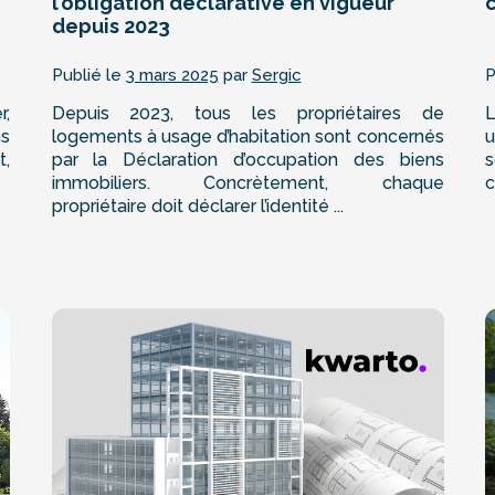
l’obligation déclarative en vigueur
depuis 2023
Publié le
3 mars 2025
par
Sergic
P
r,
Depuis 2023, tous les propriétaires de
L
ns
logements à usage d’habitation sont concernés
u
t,
par la Déclaration d’occupation des biens
s
immobiliers. Concrètement, chaque
c
propriétaire doit déclarer l’identité ...