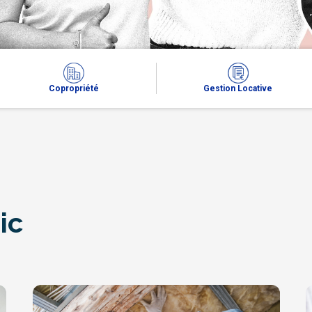
Copropriété
Gestion Locative
ic