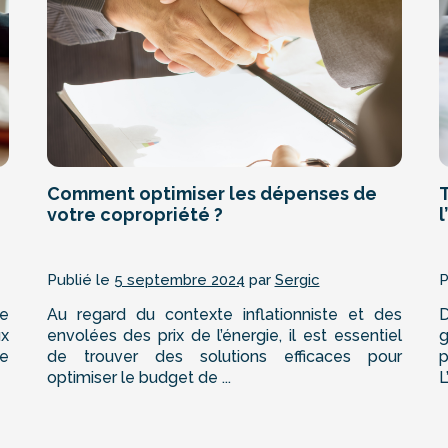
Comment optimiser les dépenses de
votre copropriété ?
l
Publié le
5 septembre 2024
par
Sergic
P
re
Au regard du contexte inflationniste et des
D
ux
envolées des prix de l’énergie, il est essentiel
g
de
de trouver des solutions efficaces pour
p
optimiser le budget de ...
L