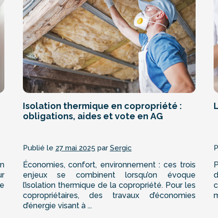
Isolation thermique en copropriété :
L
obligations, aides et vote en AG
Publié le
27 mai 2025
par
Sergic
P
en
Économies, confort, environnement : ces trois
P
ur
enjeux se combinent lorsqu’on évoque
d
Le
l’isolation thermique de la copropriété. Pour les
c
copropriétaires, des travaux d’économies
m
d’énergie visant à ...