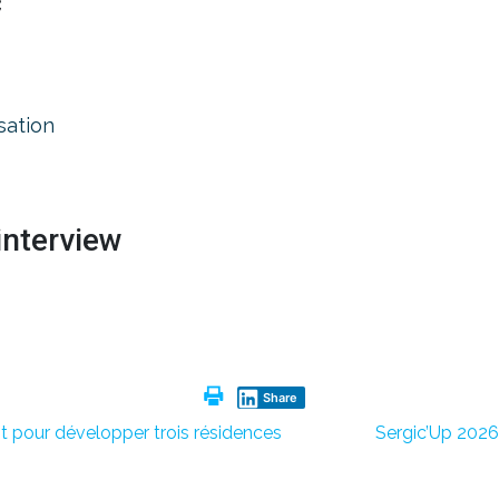
c
sation
’interview
Share
nt pour développer trois résidences
Sergic’Up 2026 