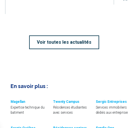
Voir toutes les actualités
En savoir plus :
Magellan
Twenty Campus
Sergic Entreprises
Expertise technique du
Résidences étudiantes
Services immobiliers
batiment
avec services
dédiés aux entreprise
Sergic Québec
Résidences seniors
Syndic One