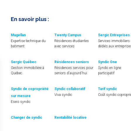
En savoir plus :
Magellan
Twenty Campus
Sergic Entreprises
Expertise technique du
Résidences étudiantes
Services immobiliers
batiment
avec services
dédiés aux entreprise
Sergic Québec
Résidences seniors
Syndic One
Gestion immobilière à
Résidences services pour
Syndic en ligne
Québec
seniors d'aujourd'hui
participatif
Syndic de copropriété
Syndic collaboratif
Tarif syndic
Viva syndic
Coût syndic copropri
sur mesure
Eseis syndic
Changer de syndic
Rentabilité locative