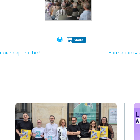
Share
lympium approche !
Formation sau