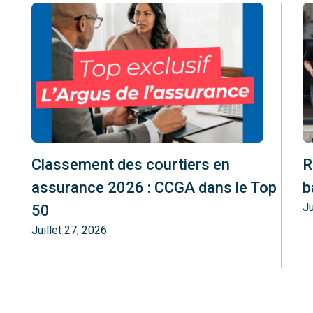
Classement des courtiers en
R
assurance 2026 : CCGA dans le Top
b
Ju
50
Juillet 27, 2026