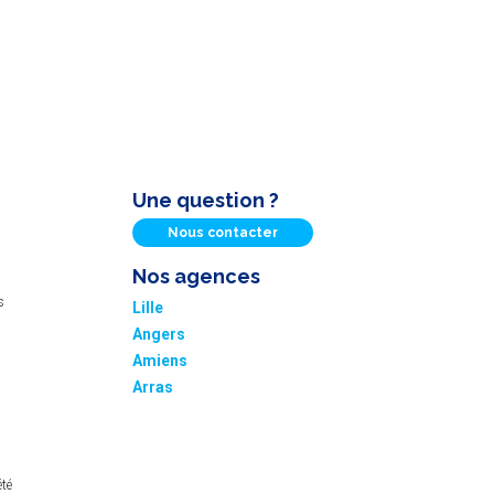
Une question ?
Nous contacter
Nos agences
s
Lille
Angers
Amiens
Arras
été