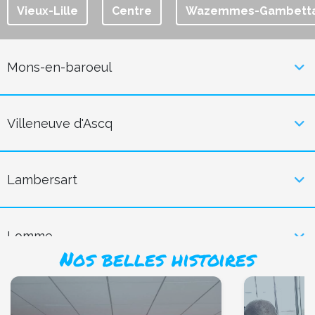
Vieux-Lille
Centre
Wazemmes-Gambett
Mons-en-baroeul
Villeneuve d'Ascq
Lambersart
Lomme
Nos belles histoires
Saint-André