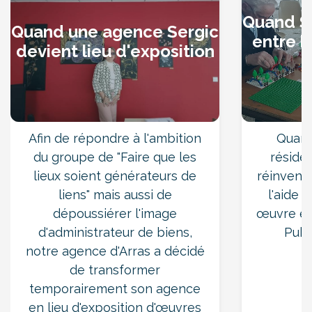
Quand Se
Quand une agence Sergic
La Madeleine
entre h
devient lieu d'exposition
Marcq-en-Baroeul
Afin de répondre à l'ambition
Quand
Wasquehal
du groupe de "Faire que les
réside
lieux soient générateurs de
réinvent
liens" mais aussi de
l'aide 
Croix
dépoussiérer l'image
œuvre ex
d'administrateur de biens,
Publ
notre agence d'Arras a décidé
Roubaix
de transformer
temporairement son agence
en lieu d'exposition d'œuvres
Tourcoing