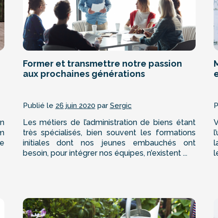
Former et transmettre notre passion
M
aux prochaines générations
Publié le
26 juin 2020
par
Sergic
P
on
Les métiers de l’administration de biens étant
V
um
très spécialisés, bien souvent les formations
l
ue
initiales dont nos jeunes embauchés ont
l
besoin, pour intégrer nos équipes, n’existent ...
l