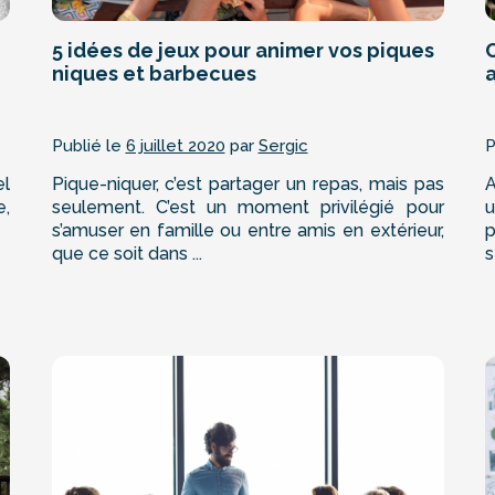
5 idées de jeux pour animer vos piques
niques et barbecues
a
Publié le
6 juillet 2020
par
Sergic
P
el
Pique-niquer, c’est partager un repas, mais pas
A
e,
seulement. C’est un moment privilégié pour
u
s’amuser en famille ou entre amis en extérieur,
p
que ce soit dans ...
s