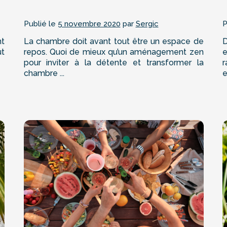
Publié le
5 novembre 2020
par
Sergic
P
nt
La chambre doit avant tout être un espace de
D
ut
repos. Quoi de mieux qu’un aménagement zen
e
pour inviter à la détente et transformer la
chambre ...
e