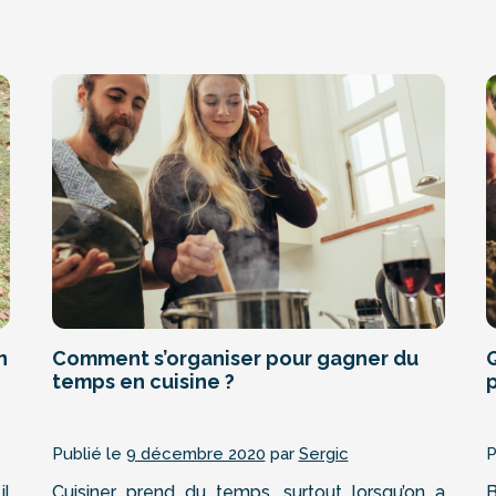
n
Comment s’organiser pour gagner du
temps en cuisine ?
Publié le
9 décembre 2020
par
Sergic
P
il
Cuisiner prend du temps, surtout lorsqu’on a
B