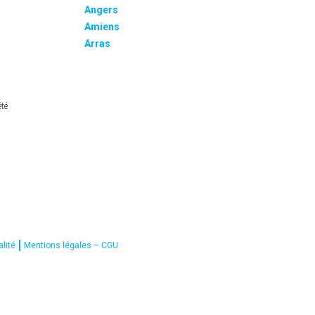
Angers
Amiens
Arras
été
alité
Mentions légales – CGU