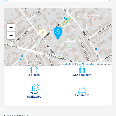
+
−
Leaflet
| ©
OpenStreetMap
contributors
3 pièces
Gaz / collectif
72 m²
1 chambre
habitables