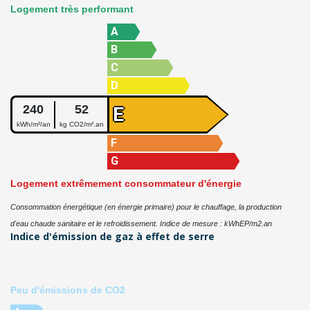
Logement très performant
A
B
C
D
240
52
E
kWh/m²/an
kg CO2/m².an
F
G
Logement extrêmement consommateur d'énergie
Consommation énergétique (en énergie primaire) pour le chauffage, la production
d'eau chaude sanitaire et le refroidissement. Indice de mesure : kWhEP/m2.an
Indice d'émission de gaz à effet de serre
Peu d'émissions de CO2