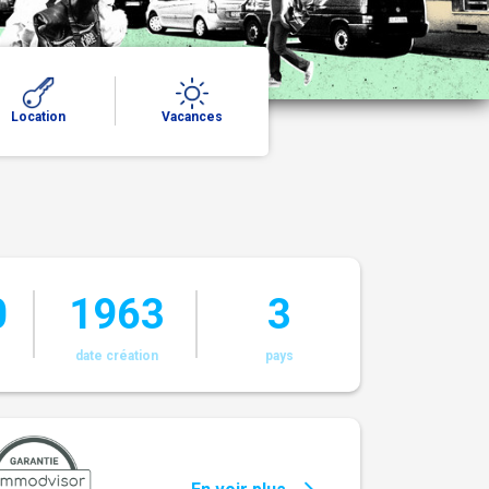
Vacances
Location
0
1963
3
s
date création
pays