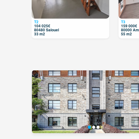
T2
T3
104 025€
159 000€
80480 Salouel
80000 Am
33 m2
55 m2