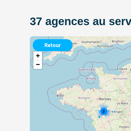
37 agences au serv
Retour
+
−
3