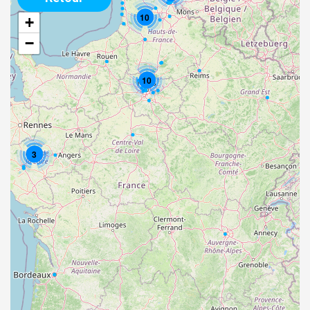
10
+
−
10
3