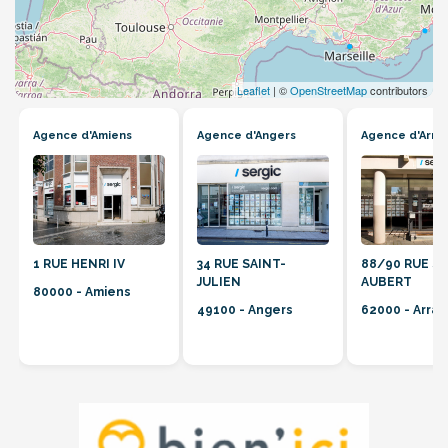
Leaflet
| ©
OpenStreetMap
contributors
Agence d'Amiens
Agence d'Angers
Agence d'Arra
1 RUE HENRI IV
34 RUE SAINT-
88/90 RUE S
JULIEN
AUBERT
80000 - Amiens
49100 - Angers
62000 - Arras