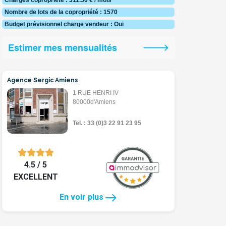
Charges copropriété : 311.50 € / mois
Nombre de lots de la copropriété : 1570
Budget prévisionnel charge vendeur : Oui
Estimer mes mensualités
Agence Sergic Amiens
1 RUE HENRI IV
80000d'Amiens
Tel. : 33 (0)3 22 91 23 95
4.5 / 5
EXCELLENT
En voir plus