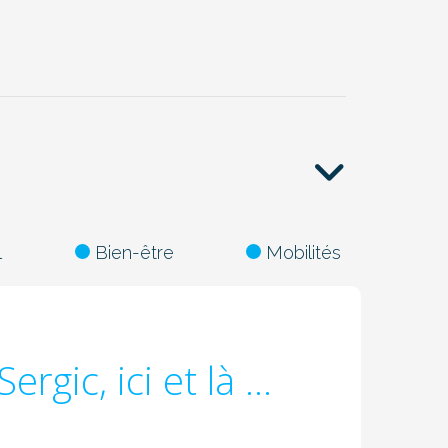
2
l
Bien-être
Mobilités
Sergic, ici et là ...