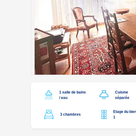
1 salle de bains
Cuisine
/ eau
séparée
Etage du bien
3 chambres
1