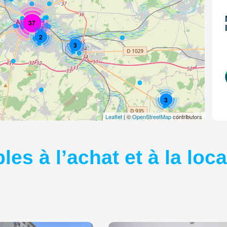
37
2
3
3
Leaflet
| ©
OpenStreetMap
contributors
es à l’achat et à la loca
2