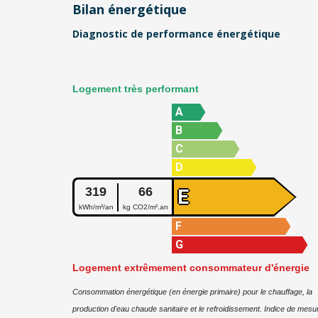
Bilan énergétique
Diagnostic de performance énergétique
Logement très performant
A
B
C
D
319
66
E
kWh/m²/an
kg CO2/m².an
F
G
Logement extrêmement consommateur d'énergie
Consommation énergétique (en énergie primaire) pour le chauffage, la
production d'eau chaude sanitaire et le refroidissement. Indice de mesur