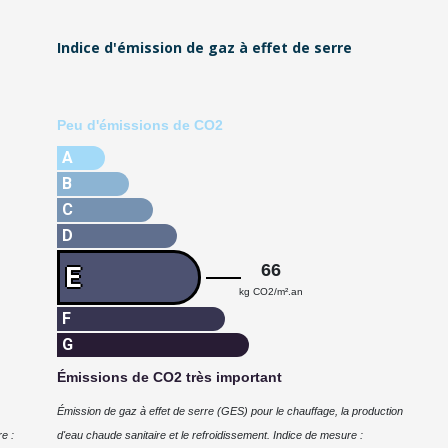
Indice d'émission de gaz à effet de serre
Peu d'émissions de CO2
A
B
C
D
66
E
kg CO2/m².an
F
G
Émissions de CO2 très important
Émission de gaz à effet de serre (GES) pour le chauffage, la production
e :
d'eau chaude sanitaire et le refroidissement. Indice de mesure :