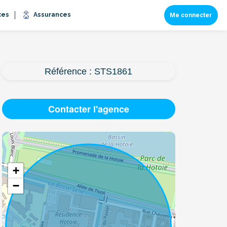
ces
Assurances
Me connecter
Référence : STS1861
Contacter l'agence
+
−