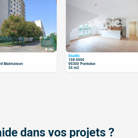
2
Studio
159 000€
il Malmaison
95300 Pontoise
34 m2
ide dans vos projets ?