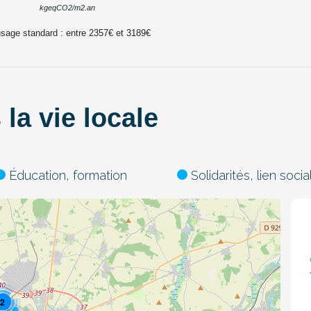
kgeqCO2/m2.an
usage standard : entre
2357
€ et
3189
€
la vie locale
Éducation, formation
Solidarités, lien socia
2