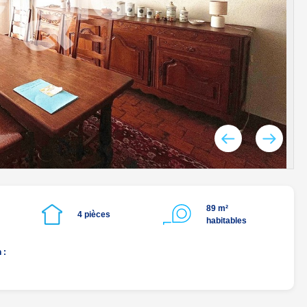
89 m²
4 pièces
habitables
 :