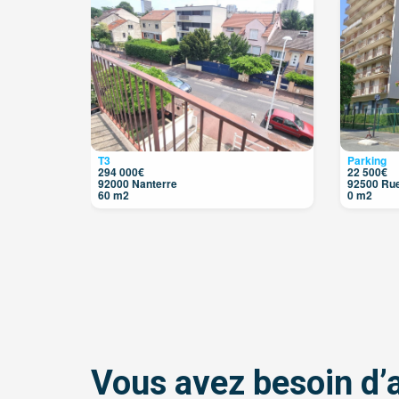
T3
Parking
294 000€
22 500€
92000 Nanterre
92500 Rue
60 m2
0 m2
Vous avez besoin d’a